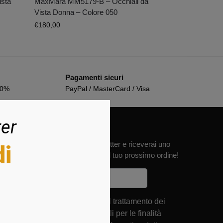
ista
MaxMara MM5179-B – Occhiali da
Vista Donna – Colore 050
€
180,00
Pagamenti sicuri
00%
PayPal / MasterCard / Visa
ter
Iscriviti alla newsletter e riceverai uno
di
sconto del 10% sul tuo prossimo ordine!
Acconsento al trattamento dei
miei dati personali per le finalità