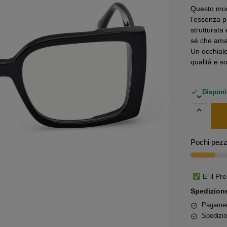
Questo mo
l’essenza p
strutturata
sé che ama 
Un occhiale
qualità e s
Disponi
Pochi pezzi
E’ il Pr
Spedizione
Pagament
Spedizio