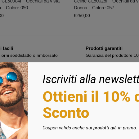
 CL50004I – Occhiali da vista
Celine CL50028I – Occhiali da v
 – Colore 090
Donna – Colore 057
00
€
250,00
 facili
Prodotti garantiti
iorni soddisfatto o rimborsato
Garanzia del produttore 1
Iscriviti alla newslet
ondizioni
Seguici sui Social
Ottieni il 10% 
e Condizioni
Facebook
Sconto
 di Vendita
Instagram
 e Costi
i Accettati
Coupon valido anche sui prodotti già in promo.
i Recesso
 sugli Ordini