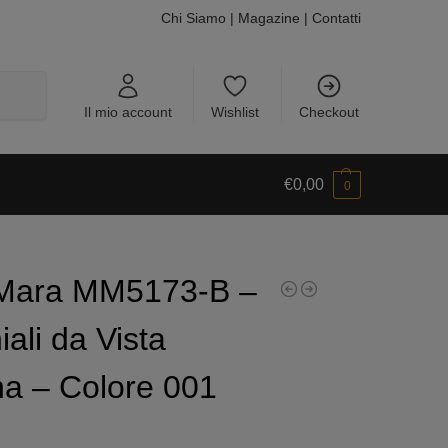
Chi Siamo
|
Magazine
|
Contatti
Cerca
Il mio account
Wishlist
Checkout
€
0,00
0
Mara MM5173-B –
ali da Vista
a – Colore 001
0