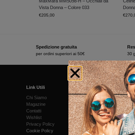
MaxMara MM5098-H – Occhiali da
Céline
Vista Donna – Colore 033
Donna
€
205,00
€
270,
Spedizione gratuita
Resi
per ordini superiori ai 50€
30 g
Link Utili
Info e c
Chi Siamo
Termini 
Magazine
Contratto
Contatti
Consegna
Wishlist
Pagament
Privacy Policy
Diritto d
Cookie Policy
Garanzia