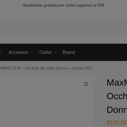
Spedizione gratuita per ordini superiori ai 50€
Accessori
Outlet
Brand
MM5173-B – Occhiali da Vista Donna – Colore 001
Max
Occhi
Donn
€
220,0