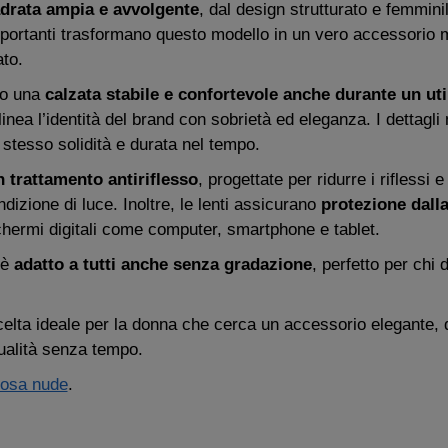
drata ampia e avvolgente
, dal design strutturato e femmini
importanti trasformano questo modello in un vero accessorio 
ato.
no una
calzata stabile e confortevole anche durante un ut
linea l’identità del brand con sobrietà ed eleganza. I dettagl
 stesso solidità e durata nel tempo.
n trattamento antiriflesso
, progettate per ridurre i riflessi 
ndizione di luce. Inoltre, le lenti assicurano
protezione dalla
schermi digitali come computer, smartphone e tablet.
 è
adatto a tutti anche senza gradazione
, perfetto per chi
elta ideale per la donna che cerca un accessorio elegante, 
ualità senza tempo.
osa nude
.