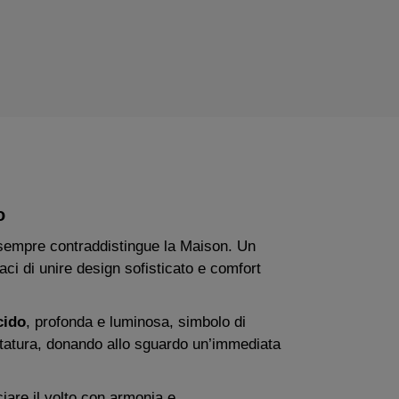
o
 sempre contraddistingue la Maison. Un
ci di unire design sofisticato e comfort
cido
, profonda e luminosa, simbolo di
ontatura, donando allo sguardo un’immediata
ciare il volto con armonia e