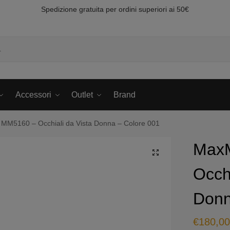
Spedizione gratuita per ordini superiori ai 50€
Accessori
Outlet
Brand
MM5160 – Occhiali da Vista Donna – Colore 001
Max
Occhi
Donn
€
180,0