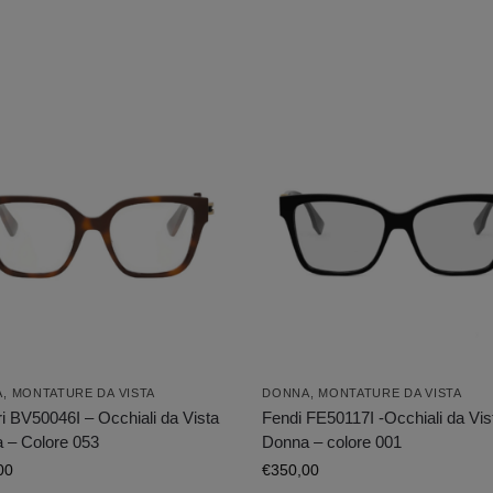
A
,
MONTATURE DA VISTA
DONNA
,
MONTATURE DA VISTA
i BV50046I – Occhiali da Vista
Fendi FE50117I -Occhiali da Vis
 – Colore 053
Donna – colore 001
00
€
350,00