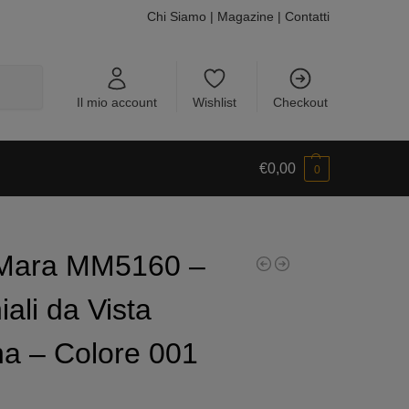
Chi Siamo
|
Magazine
|
Contatti
Cerca
Il mio account
Wishlist
Checkout
€
0,00
0
Mara MM5160 –
ali da Vista
a – Colore 001
0