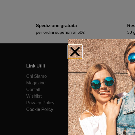
Spedizione gratuita
Resi
per ordini superiori ai 50€
30 g
Link Utili
Info e c
Chi Siamo
Termini 
Magazine
Contratto
Contatti
Consegna
Wishlist
Pagament
Privacy Policy
Diritto d
Cookie Policy
Garanzia