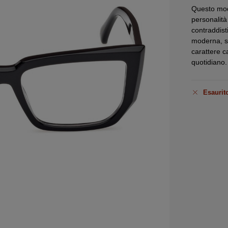
Questo mo
personalit
contraddist
moderna, si
carattere c
quotidiano.
Esaurit