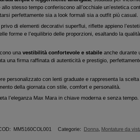
allo stesso tempo conferiscono all’occhiale un’estetica con
tarsi perfettamente sia a look formali sia a outfit più casual.
 privo di elementi decorativi superflui, riflette appieno l’es
lle forme e l’equilibrio delle proporzioni, esaltando la qualità
iscono una
vestibilità confortevole e stabile
anche durante un
a una firma raffinata di autenticità e prestigio, perfettament
re personalizzato con lenti graduate e rappresenta la scelta 
to della giornata con stile, comfort e personalità.
preta l’eleganza Max Mara in chiave moderna e senza tempo.
COD:
MM5160COL001
Categorie:
Donna
,
Montature da vist