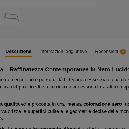
Descrizione
Informazioni aggiuntive
Recensioni
0
a – Raffinatezza Contemporanea in Nero Lucid
e con equilibrio e personalità l’eleganza essenziale che da
ra del proprio stile, che ricerca accessori di carattere capa
ta qualità
ed è proposta in una intensa
colorazione nero lu
e valorizza le superfici pulite e le geometrie decise della m
e.
drata ampia e leggermente allungata
, studiata per incorni