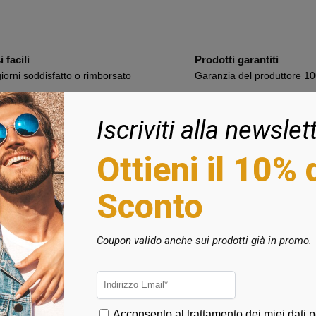
 facili
Prodotti garantiti
iorni soddisfatto o rimborsato
Garanzia del produttore 1
Iscriviti alla newslet
ondizioni
Seguici sui Social
Ottieni il 10% 
e Condizioni
Facebook
Sconto
 di Vendita
Instagram
 e Costi
i Accettati
Coupon valido anche sui prodotti già in promo.
i Recesso
 sugli Ordini
Acconsento al trattamento dei miei dati pe