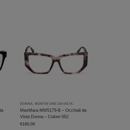
DONNA
,
MONTATURE DA VISTA
ta
MaxMara MM5179-B – Occhiali da
Vista Donna – Colore 052
€
180,00