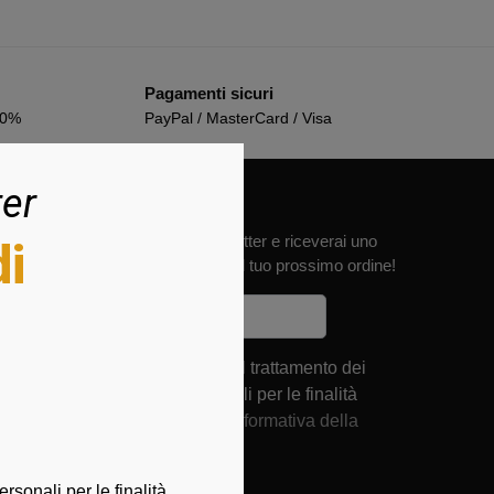
Pagamenti sicuri
00%
PayPal / MasterCard / Visa
ter
Iscriviti alla newsletter e riceverai uno
di
sconto del 10% sul tuo prossimo ordine!
Acconsento al trattamento dei
miei dati personali per le finalità
specificate nell'
informativa della
privacy
rsonali per le finalità