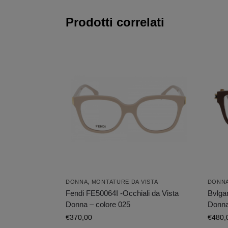
Prodotti correlati
DONNA
,
MONTATURE DA VISTA
DONN
Fendi FE50064I -Occhiali da Vista
Bvlgar
Donna – colore 025
Donna
€
370,00
€
480,